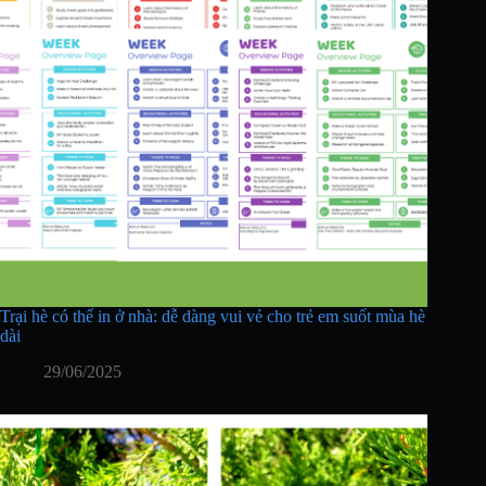
Trại hè có thể in ở nhà: dễ dàng vui vẻ cho trẻ em suốt mùa hè
dài
29/06/2025