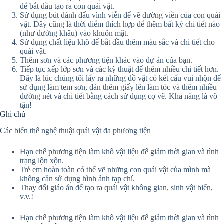
để bắt đầu tạo ra con quái vật.
Sử dụng bút đánh dấu vĩnh viễn để vẽ đường viền của con quái
vật. Đây cũng là thời điểm thích hợp để thêm bất kỳ chi tiết nào
(như đường khâu) vào khuôn mặt.
Sử dụng chất liệu khô để bắt đầu thêm màu sắc và chi tiết cho
quái vật.
Thêm sơn và các phương tiện khác vào dự án của bạn.
Tiếp tục xếp lớp sơn và các kỹ thuật để thêm nhiều chi tiết hơn.
Đây là lúc chúng tôi lấy ra những đồ vật có kết cấu vui nhộn để
sử dụng làm tem sơn, dán thêm giấy lên làm tóc và thêm nhiều
đường nét và chi tiết bằng cách sử dụng cọ vẽ. Khả năng là vô
tận!
Ghi chú
Các biến thể nghệ thuật quái vật đa phương tiện
Hạn chế phương tiện làm khô vật liệu để giảm thời gian và tình
trạng lộn xộn.
Trẻ em hoàn toàn có thể vẽ những con quái vật của mình mà
không cần sử dụng hình ảnh tạp chí.
Thay đổi giáo án để tạo ra quái vật không gian, sinh vật biển,
v.v.!
Hạn chế phương tiện làm khô vật liệu để giảm thời gian và tình