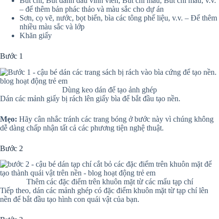
Bút chì, Bút đánh dấu vĩnh viễn, Bút chì màu, Bút chì màu, v.v.
– để thêm bản phác thảo và màu sắc cho dự án
Sơn, cọ vẽ, nước, bọt biển, bìa các tông phế liệu, v.v. – Để thêm
nhiều màu sắc và lớp
Khăn giấy
Bước 1
Dùng keo dán để tạo ảnh ghép
Dán các mảnh giấy bị rách lên giấy bìa để bắt đầu tạo nền.
Mẹo:
Hãy cân nhắc tránh các trang bóng ở bước này vì chúng không
dễ dàng chấp nhận tất cả các phương tiện nghệ thuật.
Bước 2
Thêm các đặc điểm trên khuôn mặt từ các mẩu tạp chí
Tiếp theo, dán các mảnh ghép có đặc điểm khuôn mặt từ tạp chí lên
nền để bắt đầu tạo hình con quái vật của bạn.