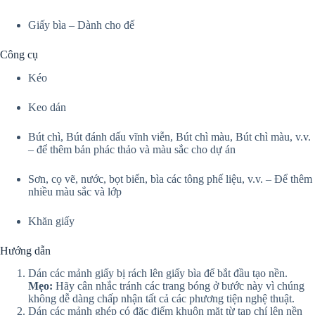
Giấy bìa – Dành cho đế
Công cụ
Kéo
Keo dán
Bút chì, Bút đánh dấu vĩnh viễn, Bút chì màu, Bút chì màu, v.v.
– để thêm bản phác thảo và màu sắc cho dự án
Sơn, cọ vẽ, nước, bọt biển, bìa các tông phế liệu, v.v. – Để thêm
nhiều màu sắc và lớp
Khăn giấy
Hướng dẫn
Dán các mảnh giấy bị rách lên giấy bìa để bắt đầu tạo nền.
Mẹo:
Hãy cân nhắc tránh các trang bóng ở bước này vì chúng
không dễ dàng chấp nhận tất cả các phương tiện nghệ thuật.
Dán các mảnh ghép có đặc điểm khuôn mặt từ tạp chí lên nền