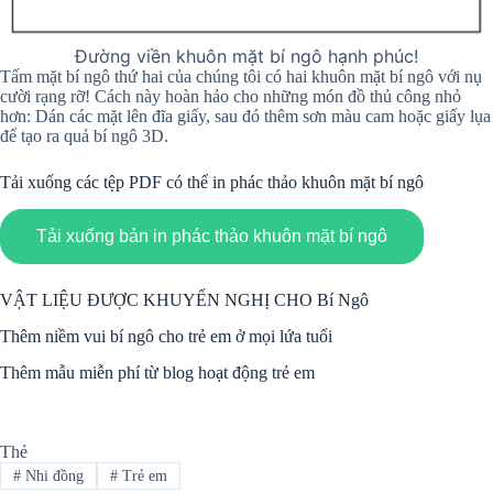
Đường viền khuôn mặt bí ngô hạnh phúc!
Tấm mặt bí ngô thứ hai của chúng tôi có hai khuôn mặt bí ngô với nụ
cười rạng rỡ! Cách này hoàn hảo cho những món đồ thủ công nhỏ
hơn: Dán các mặt lên đĩa giấy, sau đó thêm sơn màu cam hoặc giấy lụa
để tạo ra quả bí ngô 3D.
Tải xuống các tệp PDF có thể in phác thảo khuôn mặt bí ngô
Tải xuống bản in phác thảo khuôn mặt bí ngô
VẬT LIỆU ĐƯỢC KHUYẾN NGHỊ CHO Bí Ngô
Thêm niềm vui bí ngô cho trẻ em ở mọi lứa tuổi
Thêm mẫu miễn phí từ blog hoạt động trẻ em
Thẻ
#
Nhi đồng
#
Trẻ em