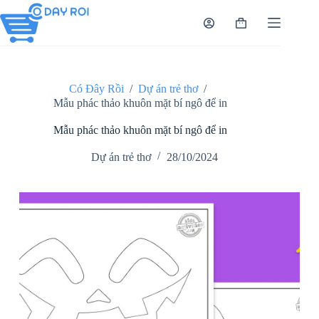
Chuyển
đến
Giỏ
phần
hàng
nội
dung
Có Đây Rồi
/
Dự án trẻ thơ
/
Mẫu phác thảo khuôn mặt bí ngô để in
Mẫu phác thảo khuôn mặt bí ngô để in
Dự án trẻ thơ
28/10/2024